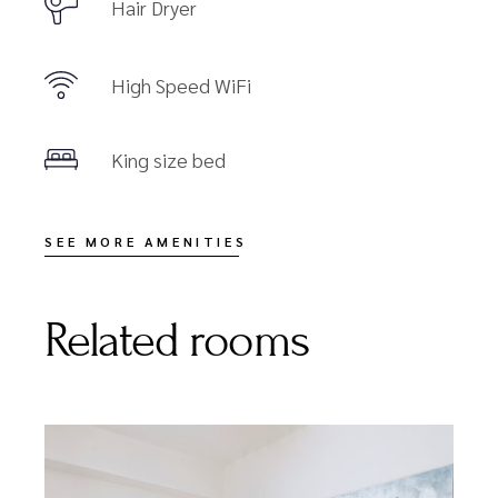
Hair Dryer
High Speed WiFi
King size bed
SEE MORE AMENITIES
Related rooms